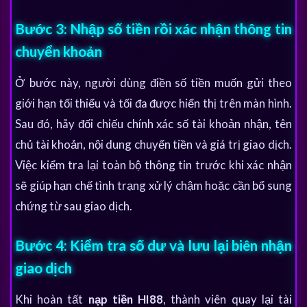
Bước 3: Nhập số tiền rồi xác nhận thông tin
chuyển khoản
Ở bước này, người dùng điền số tiền muốn gửi theo
giới hạn tối thiểu và tối đa được hiển thị trên màn hình.
Sau đó, hãy đối chiếu chính xác số tài khoản nhận, tên
chủ tài khoản, nội dung chuyển tiền và giá trị giao dịch.
Việc kiểm tra lại toàn bộ thông tin trước khi xác nhận
sẽ giúp hạn chế tình trạng xử lý chậm hoặc cần bổ sung
chứng từ sau giao dịch.
Bước 4: Kiểm tra số dư và lưu lại biên nhận
giao dịch
Khi hoàn tất
nạp tiền HI88
, thành viên quay lại tài