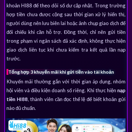
khoản HI88 để theo dõi số dư cập nhật. Trong trường
hợp tiền chưa được cộng sau thời gian xử lý hiển thị,
người dùng nên lưu biên lai hoặc ảnh chụp giao dịch để
đối chiếu khi cần hỗ trợ. Đồng thời, chỉ nên gửi tiền
trong phạm vi ngân sách đã xác định, không thực hiện
giao dịch liên tục khi chưa kiểm tra kết quả lần nạp
trước.
Tổng hợp 3 khuyến mãi khi gửi tiền vào tài khoản
Khuyến mãi thường gắn với thời gian áp dụng, nhóm
hội viên và điều kiện doanh số riêng. Khi thực hiện
nạp
tiền HI88
, thành viên cần đọc thể lệ để biết khoản gửi
nào đủ chuẩn.