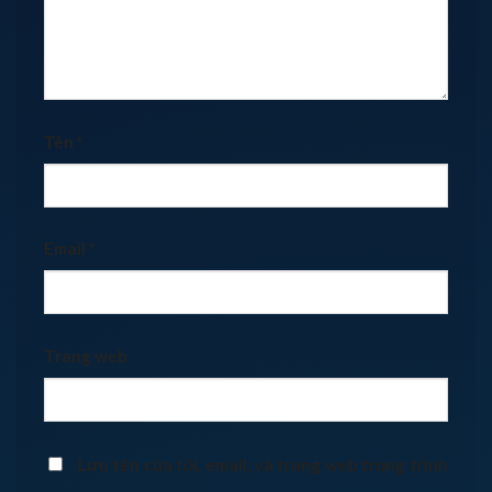
Tên
*
Email
*
Trang web
Lưu tên của tôi, email, và trang web trong trình