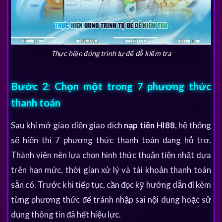
Thực hiện đúng trình tự để dễ kiểm tra
Bước 2: Chọn một trong 7 phương thức
thanh toán
Sau khi mở giao diện giao dịch
nạp tiền HI88
, hệ thống
sẽ hiển thị 7 phương thức thanh toán đang hỗ trợ.
Thành viên nên lựa chọn hình thức thuận tiện nhất dựa
trên hạn mức, thời gian xử lý và tài khoản thanh toán
sẵn có. Trước khi tiếp tục, cần đọc kỹ hướng dẫn đi kèm
từng phương thức để tránh nhập sai nội dung hoặc sử
dụng thông tin đã hết hiệu lực.