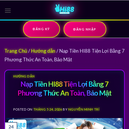
Skip
to
content
ĐĂNG KÝ
ĐĂNG NHẬP
Trang Chủ
/
Hướng dẫn
/
Nạp Tiền HI88 Tiện Lợi Bằng 7
Phương Thức An Toàn, Bảo Mật
HƯỚNG DẪN
Nạp Tiền HI88 Tiện Lợi Bằng 7
Phương Thức An Toàn, Bảo Mật
POSTED ON
THÁNG 5 24, 2026
BY
NGUYỄN MINH TRÍ
24