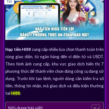
Th5
Nạp tiền HI88
cung cấp nhiều lựa chọn thanh toán trên
cùng giao diện, từ ngân hàng đến ví điện tử và USDT.
Theo hình ảnh cung cấp, khu vực giao dịch hiển thị 7
phương thức để thành viên chọn đúng công cụ đang sử
dụng. Trước khi tạo lệnh, người dùng cần kiểm tra số
tiền, thông tin nhận, mã giao dịch và điều kiện thưởng
tại
HI88
.
Nội dung bài viết