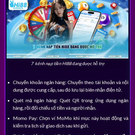
7 kênh nạp tiền HI88 đang được hỗ trợ
Chuyển khoản ngân hàng: Chuyển theo tài khoản và nội
dung được cung cấp, sau đó lưu lại biên nhận điện tử.
Quét mã ngân hàng: Quét QR trong ứng dụng ngân
hàng, rồi đối chiếu số tiền và người nhận.
Momo Pay: Chọn ví MoMo khi mục này hoạt động và
kiểm tra lịch sử giao dịch sau khi gửi.