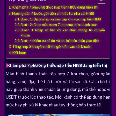
Khám phá 7 phương thức nạp tiền HI88 đang hiển thị
Hướng dẫn 4 bước gửi tiền chi tiết tại nhà cái HI88
Bước 1: Đăng nhập và truy cập khu vực nạp tiền HI88
Bước 2: Chọn một trong 7 phương thức thanh toán
Bước 3: Nhập số tiền rồi xác nhận thông tin chuyển
khoản
Bước 4: Kiểm tra số dư và lưu lại biên nhận giao dịch
Tổng hợp 3 khuyến mãi khi gửi tiền vào tài khoản
Kết luận
Khám phá 7 phương thức nạp tiền HI88 đang hiển thị
Màn hình thanh toán tập hợp 7 lựa chọn, gồm ngân
hàng, ví nội địa, thẻ trả trước và tài sản số. Cách bố trí
này giúp thành viên chuẩn bị ứng dụng, mã thẻ hoặc ví
USDT trước lúc thao tác. Mỗi kênh có thể áp dụng hạn
mức hay phí xử lý khác nhau tùy thông báo thực tế.