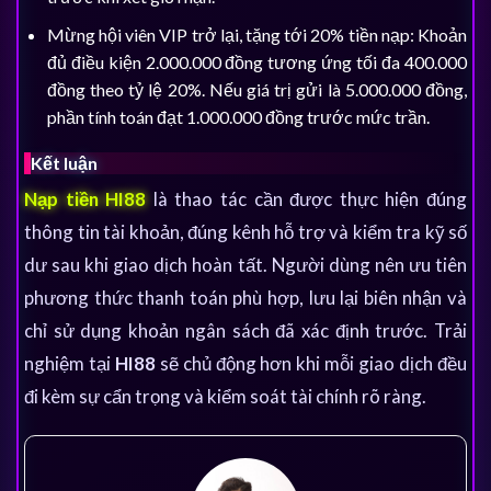
Mừng hội viên VIP trở lại, tặng tới 20% tiền nạp: Khoản
đủ điều kiện 2.000.000 đồng tương ứng tối đa 400.000
đồng theo tỷ lệ 20%. Nếu giá trị gửi là 5.000.000 đồng,
phần tính toán đạt 1.000.000 đồng trước mức trần.
Kết luận
Nạp tiền HI88
là thao tác cần được thực hiện đúng
thông tin tài khoản, đúng kênh hỗ trợ và kiểm tra kỹ số
dư sau khi giao dịch hoàn tất. Người dùng nên ưu tiên
phương thức thanh toán phù hợp, lưu lại biên nhận và
chỉ sử dụng khoản ngân sách đã xác định trước. Trải
nghiệm tại
HI88
sẽ chủ động hơn khi mỗi giao dịch đều
đi kèm sự cẩn trọng và kiểm soát tài chính rõ ràng.