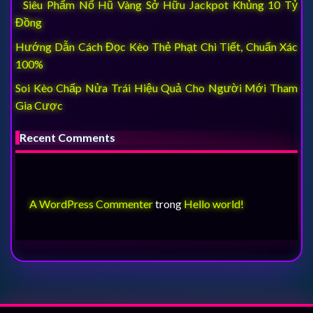
Siêu Phẩm Nổ Hũ Vàng Sở Hữu Jackpot Khủng 10 Tỷ
Đồng
Hướng Dẫn Cách Đọc Kèo Thẻ Phạt Chi Tiết, Chuẩn Xác
100%
Soi Kèo Chấp Nửa Trái Hiệu Quả Cho Người Mới Tham
Gia Cược
Recent Comments
A WordPress Commenter
trong
Hello world!