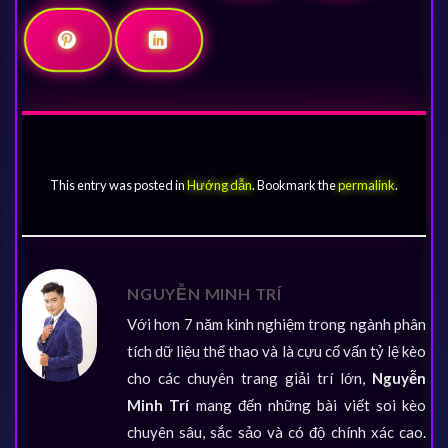
This entry was posted in
Hướng dẫn
. Bookmark the
permalink
.
NGUYỄN MINH TRÍ
Với hơn 7 năm kinh nghiệm trong ngành phân
tích dữ liệu thể thao và là cựu cố vấn tỷ lệ kèo
cho các chuyên trang giải trí lớn,
Nguyễn
Minh Trí
mang đến những bài viết soi kèo
chuyên sâu, sắc sảo và có độ chính xác cao.