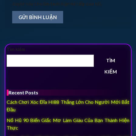
duyệt này cho lần bình luận kế tiếp của tôi.
Tìm kiếm
TÌM
KIẾM
Recent Posts
Cách Chơi Xóc Đĩa HI88 Thắng Lớn Cho Người Mới Bắt
Đầu
Nổ Hũ 90 Biến Giấc Mơ Làm Giàu Của Bạn Thành Hiện
Thực