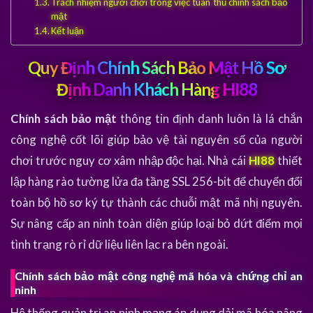
Trách nhiệm người chơi trong việc tuân thủ chính sách bảo
mật
Kết luận
Quy Định Chính Sách Bảo Mật Hồ Sơ
Định Danh Khách Hàng HI88
Chính sách bảo mật
thông tin định danh luôn là lá chắn
công nghệ cốt lõi giúp bảo vệ tài nguyên số của người
chơi trước nguy cơ xâm nhập độc hại. Nhà cái
HI88
thiết
lập hàng rào tường lửa đa tầng SSL 256-bit để chuyển đổi
toàn bộ hồ sơ ký tự thành các chuỗi mật mã nhị nguyên.
Sự nâng cấp an ninh toàn diện giúp loại bỏ dứt điểm mọi
tình trạng rò rỉ dữ liệu liên lạc ra bên ngoài.
Chính sách bảo mật công nghệ mã hóa và chứng chỉ an
ninh
Hệ thống quản trị an ninh mạng áp dụng dải mã hóa nâng