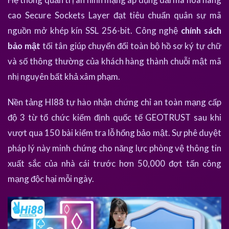
cao Secure Sockets Layer đạt tiêu chuẩn quân sự mã
nguồn mở khép kín SSL 256-bit. Công nghệ
chính sách
bảo mật
tối tân giúp chuyển đổi toàn bộ hồ sơ ký tự chữ
và số thông thường của khách hàng thành chuỗi mật mã
nhị nguyên bất khả xâm phạm.
Nền tảng HI88 tự hào nhận chứng chỉ an toàn mạng cấp
độ 3 từ tổ chức kiểm định quốc tế GEOTRUST sau khi
vượt qua 150 bài kiểm tra lỗ hổng bảo mật. Sự phê duyệt
pháp lý này minh chứng cho năng lực phòng vệ thông tin
xuất sắc của nhà cái trước hơn 50,000 đợt tấn công
mạng độc hại mỗi ngày.