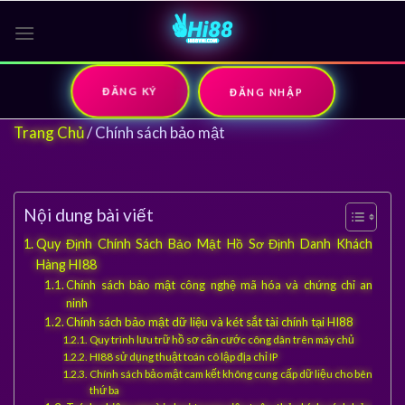
Skip
to
content
ĐĂNG KÝ
ĐĂNG NHẬP
Trang Chủ
/
Chính sách bảo mật
Nội dung bài viết
Quy Định Chính Sách Bảo Mật Hồ Sơ Định Danh Khách
Hàng HI88
Chính sách bảo mật công nghệ mã hóa và chứng chỉ an
ninh
Chính sách bảo mật dữ liệu và két sắt tài chính tại HI88
Quy trình lưu trữ hồ sơ căn cước công dân trên máy chủ
HI88 sử dụng thuật toán cô lập địa chỉ IP
Chính sách bảo mật cam kết không cung cấp dữ liệu cho bên
thứ ba