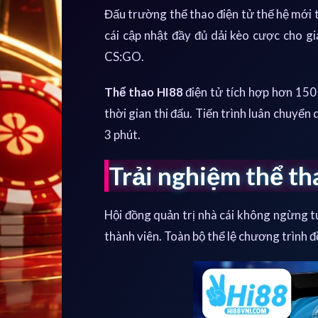
Đấu trường thể thao điện tử thế hệ mới 
cái cập nhật đầy đủ dải kèo cược cho g
CS:GO.
Thể thao HI88
điện tử tích hợp hơn 150
thời gian thi đấu. Tiến trình luân chuyể
3 phút.
Trải nghiệm thể th
Hội đồng quản trị nhà cái không ngừng tu
thành viên. Toàn bộ thể lệ chương trình đề