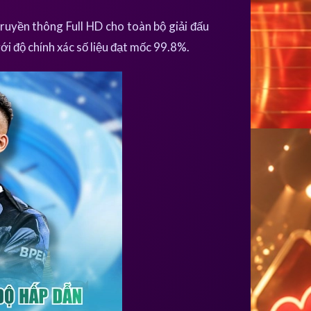
ruyền thông Full HD cho toàn bộ giải đấu
ới độ chính xác số liệu đạt mốc 99.8%.