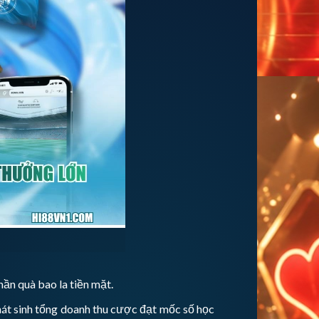
ần quà bao la tiền mặt.
át sinh tổng doanh thu cược đạt mốc số học