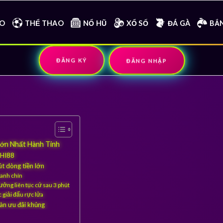
NO
THỂ THAO
NỔ HŨ
XỔ SỐ
ĐÁ GÀ
BẮ
ĐĂNG KÝ
ĐĂNG NHẬP
Lớn Nhất Hành Tinh
 HI88
t dòng tiền lớn
xanh chín
ởng liên tục cứ sau 3 phút
 giải đấu rực lửa
àn ưu đãi khủng