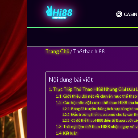
Skip
to
CASI
content
Trang Chủ
/
Thể thao hi88
Nội dung bài viết
Trực Tiếp Thể Thao HI88 Những Giải Đấu 
Giới thiệu đôi nét về chuyên mục thể thao
Các bộ môn đặt cược thể thao HI88 thu hú
Bóng đá truyền thống tích hợp bảng kèo 
Đấu trường thể thao ảo mở chu kỳ săn thư
Cá độ thể thao HI88 điện tử Esport với các
Trải nghiệm thể thao HI88 nhận ngay vô v
Kết luận