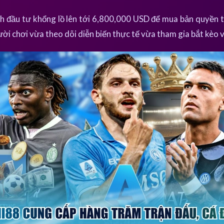
h đầu tư khổng lồ lên tới 6,800,000 USD để mua bản quyền t
ời chơi vừa theo dõi diễn biến thực tế vừa tham gia bắt kèo v