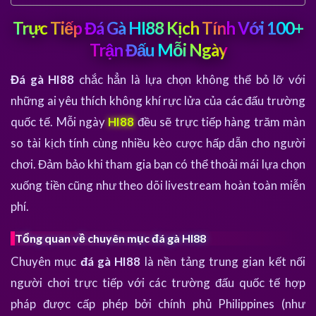
Trực Tiếp Đá Gà HI88 Kịch Tính Với 100+
Trận Đấu Mỗi Ngày
Đá gà HI88
chắc hẳn là lựa chọn không thể bỏ lỡ với
những ai yêu thích không khí rực lửa của các đấu trường
quốc tế. Mỗi ngày
HI88
đều sẽ trực tiếp hàng trăm màn
so tài kịch tính cùng nhiều kèo cược hấp dẫn cho người
chơi. Đảm bảo khi tham gia bạn có thể thoải mái lựa chọn
xuống tiền cũng như theo dõi livestream hoàn toàn miễn
phí.
Tổng quan về chuyên mục đá gà HI88
Chuyên mục
đá gà HI88
là nền tảng trung gian kết nối
người chơi trực tiếp với các trường đấu quốc tế hợp
pháp được cấp phép bởi chính phủ Philippines (như