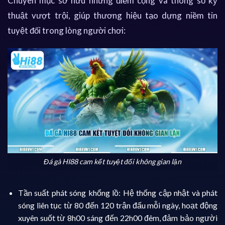
Chuyên mục sở hữu những điểm cộng và thông số kỹ
thuật vượt trội, giúp thương hiệu tạo dựng niềm tin
tuyệt đối trong lòng người chơi:
Đá gà HI88 cam kết tuyệt đối không gian lận
Tần suất phát sóng khổng lồ: Hệ thống cập nhật và phát
sóng liên tục từ 80 đến 120 trận đấu mỗi ngày, hoạt động
xuyên suốt từ 8h00 sáng đến 22h00 đêm, đảm bảo người