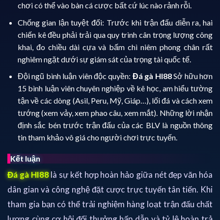
chơi có thể vào bàn cá cược bất cứ lúc nào rảnh rỗi.
Chống gian lận tuyệt đối: Trước khi trận đấu diễn ra, hai
chiến kê đều phải trải qua quy trình cân trọng lượng công
khai, đo chiều dài cựa và bấm chì niêm phong chân rất
nghiêm ngặt dưới sự giám sát của trọng tài quốc tế.
Đội ngũ bình luận viên độc quyền:
Đá gà HI88
Sở hữu hơn
15 bình luận viên chuyên nghiệp về kê học, am hiểu tường
tận về các dòng (Asil, Peru, Mỹ, Giáp…), lối đá và cách xem
tướng (xem vảy, xem phao câu, xem mắt). Những lời nhận
định sắc bén trước trận đấu của các BLV là nguồn thông
tin tham khảo vô giá cho người chơi trực tuyến.
Kết luận
Đá gà HI88
là sự kết hợp hoàn hảo giữa nét đẹp văn hóa
dân gian và công nghệ đặt cược trực tuyến tân tiến. Khi
tham gia bạn có thể trải nghiệm hàng loạt trận đấu chất
lượng cùng cơ hội đổi thưởng hấp dẫn và tỷ lệ hoàn trả