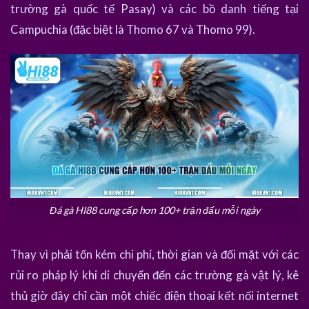
trường gà quốc tế Pasay) và các bồ danh tiếng tại
Campuchia (đặc biệt là Thomo 67 và Thomo 99).
Đá gà HI88 cung cấp hơn 100+ trận đấu mỗi ngày
Thay vì phải tốn kém chi phí, thời gian và đối mặt với các
rủi ro pháp lý khi di chuyển đến các trường gà vật lý, kê
thủ giờ đây chỉ cần một chiếc điện thoại kết nối internet