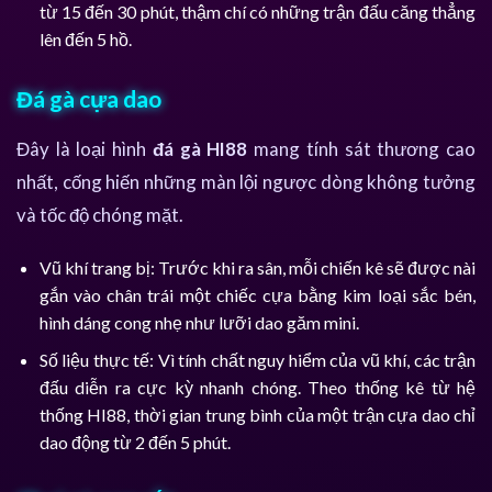
từ 15 đến 30 phút, thậm chí có những trận đấu căng thẳng
lên đến 5 hồ.
Đá gà cựa dao
Đây là loại hình
đá gà HI88
mang tính sát thương cao
nhất, cống hiến những màn lội ngược dòng không tưởng
và tốc độ chóng mặt.
Vũ khí trang bị: Trước khi ra sân, mỗi chiến kê sẽ được nài
gắn vào chân trái một chiếc cựa bằng kim loại sắc bén,
hình dáng cong nhẹ như lưỡi dao găm mini.
Số liệu thực tế: Vì tính chất nguy hiểm của vũ khí, các trận
đấu diễn ra cực kỳ nhanh chóng. Theo thống kê từ hệ
thống HI88, thời gian trung bình của một trận cựa dao chỉ
dao động từ 2 đến 5 phút.