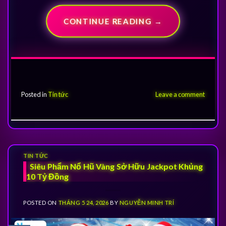
CONTINUE READING
→
Posted in
Tin tức
Leave a comment
TIN TỨC
Siêu Phẩm Nổ Hũ Vàng Sở Hữu Jackpot Khủng
10 Tỷ Đồng
POSTED ON
THÁNG 5 24, 2026
BY
NGUYỄN MINH TRÍ