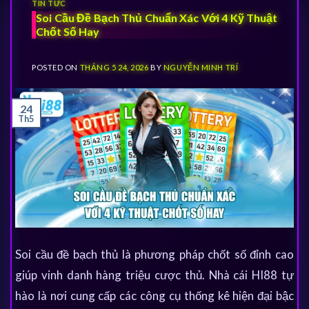
TIN TỨC
Soi Cầu Đề Bạch Thủ Chuẩn Xác Với 4 Kỹ Thuật
Chốt Số Hay
POSTED ON
THÁNG 5 24, 2026
BY
NGUYỄN MINH TRÍ
24
Th5
Soi cầu đề bạch thủ là phương pháp chốt số đỉnh cao
giúp vinh danh hàng triệu cược thủ. Nhà cái HI88 tự
hào là nơi cung cấp các công cụ thống kê hiện đại bậc