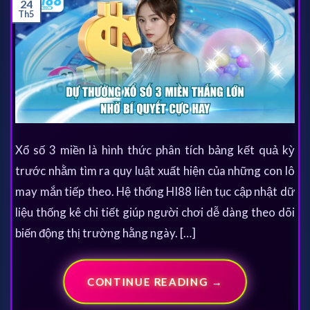
24
Th5
Xổ số 3 miền là hình thức phân tích bảng kết quả kỳ
trước nhằm tìm ra quy luật xuất hiện của những con lô
may mắn tiếp theo. Hệ thống HI88 liên tục cập nhật dữ
liệu thống kê chi tiết giúp người chơi dễ dàng theo dõi
biến động thị trường hằng ngày. […]
CONTINUE READING
→