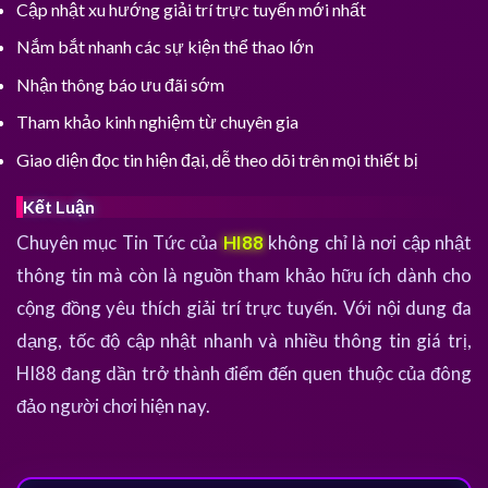
Cập nhật xu hướng giải trí trực tuyến mới nhất
Nắm bắt nhanh các sự kiện thể thao lớn
Nhận thông báo ưu đãi sớm
Tham khảo kinh nghiệm từ chuyên gia
Giao diện đọc tin hiện đại, dễ theo dõi trên mọi thiết bị
Kết Luận
Chuyên mục Tin Tức của
HI88
không chỉ là nơi cập nhật
thông tin mà còn là nguồn tham khảo hữu ích dành cho
cộng đồng yêu thích giải trí trực tuyến. Với nội dung đa
dạng, tốc độ cập nhật nhanh và nhiều thông tin giá trị,
HI88 đang dần trở thành điểm đến quen thuộc của đông
đảo người chơi hiện nay.