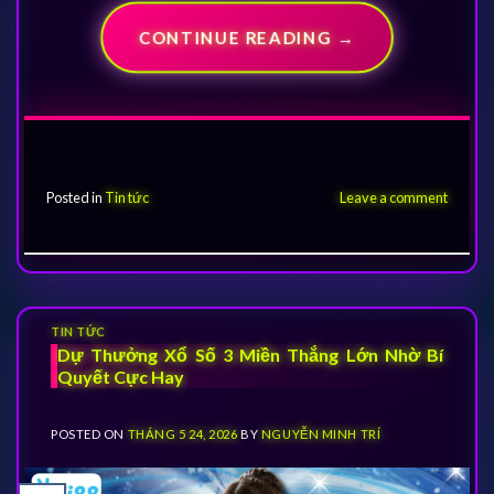
CONTINUE READING
→
Posted in
Tin tức
Leave a comment
TIN TỨC
Dự Thưởng Xổ Số 3 Miền Thắng Lớn Nhờ Bí
Quyết Cực Hay
POSTED ON
THÁNG 5 24, 2026
BY
NGUYỄN MINH TRÍ