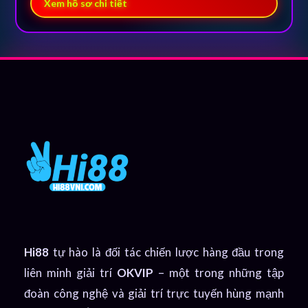
Xem hồ sơ chi tiết
Hi88
tự hào là đối tác chiến lược hàng đầu trong
liên minh giải trí
OKVIP
– một trong những tập
đoàn công nghệ và giải trí trực tuyến hùng mạnh