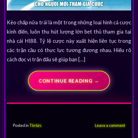
Kèo chấp nửa trái là một trong những loại hình cá cược
kinh điển, luôn thu hút lượng lớn bet thủ tham gia tại
nhà cái HI88. Tỷ lệ cược này xuất hiện liên tục trong
các trận cầu có thực lực tương đương nhau. Hiểu rõ
cách đọc vị trận đấu sẽ giúp bạn […]
CONTINUE READING
→
Posted in
Tin tức
Leave a comment