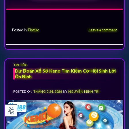
Posted in
Tin tức
Leave a comment
TIN TỨC
Dự Đoán Xổ Số Keno Tìm Kiếm Cơ Hội Sinh Lời
Ổn Định
POSTED ON
THÁNG 5 24, 2026
BY
NGUYỄN MINH TRÍ
24
Th5