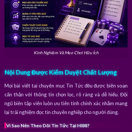
Kinh Nghiệm Và Mẹo Chơi Hữu Ích
Nội Dung Được Kiểm Duyệt Chất Lượng
Mọi bài viết tại chuyên mục Tin Tức đều được biên soạn
cẩn thận với thông tin chọn lọc, rõ ràng và dễ hiểu. Đội
ngũ biên tập viên luôn ưu tiên tính chính xác nhằm mang
lại trải nghiệm đọc tin chuyên nghiệp cho người dùng.
Vì Sao Nên Theo Dõi Tin Tức Tại HI88?