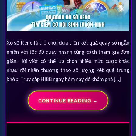
Xổ số Keno là trò chơi dựa trên kết quả quay số ngẫu
nhiên với tốc độ quay nhanh cùng cách tham gia đơn
giản. Hội viên có thể lựa chọn nhiều mức cược khác
nhau rồi nhận thưởng theo số lượng kết quả trùng
khớp. Truy cập HI88 ngay hôm nay để khám phá […]
CONTINUE READING
→