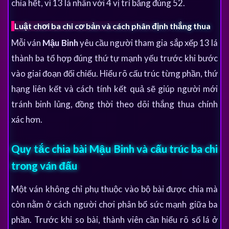
chia hết, vì 13 lá nhân với 4 vị trí bằng đúng 52.
Luật chơi ba chi cơ bản và cách phân định thắng thua
Mỗi ván
Mậu Binh
yêu cầu người tham gia sắp xếp 13 lá
thành ba tổ hợp đúng thứ tự mạnh yếu trước khi bước
vào giai đoạn đối chiếu. Hiểu rõ cấu trúc từng phần, thứ
hạng liên kết và cách tính kết quả sẽ giúp người mới
tránh binh lủng, đồng thời theo dõi thắng thua chính
xác hơn.
Quy tắc chia bài Mậu Binh và cấu trúc ba chi
trong ván đấu
Một ván không chỉ phụ thuộc vào bộ bài được chia mà
còn nằm ở cách người chơi phân bổ sức mạnh giữa ba
phần. Trước khi so bài, thành viên cần hiểu rõ số lá ở