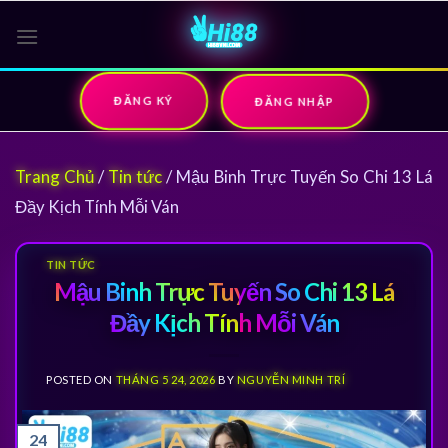
Skip
to
content
ĐĂNG KÝ
ĐĂNG NHẬP
Trang Chủ
/
Tin tức
/
Mậu Binh Trực Tuyến So Chi 13 Lá
Đầy Kịch Tính Mỗi Ván
TIN TỨC
Mậu Binh Trực Tuyến So Chi 13 Lá
Đầy Kịch Tính Mỗi Ván
POSTED ON
THÁNG 5 24, 2026
BY
NGUYỄN MINH TRÍ
24