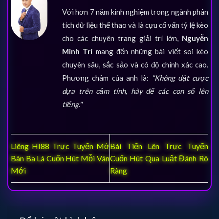
Với hơn 7 năm kinh nghiệm trong ngành phân
tích dữ liệu thể thao và là cựu cố vấn tỷ lệ kèo
cho các chuyên trang giải trí lớn,
Nguyễn
Minh Trí
mang đến những bài viết soi kèo
chuyên sâu, sắc sảo và có độ chính xác cao.
Phương châm của anh là:
"Không đặt cược
dựa trên cảm tính, hãy để các con số lên
tiếng."
Liêng HI88 Trực Tuyến Mở
Bài Tiến Lên Trực Tuyến
Bàn Ba Lá Cuốn Hút Mỗi Ván
Cuốn Hút Qua Luật Đánh Rõ
Mới
Ràng