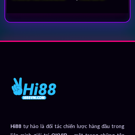
Hi88
tự hào là đối tác chiến lược hàng đầu trong