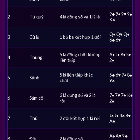
9♣ 9♦ 9♥ 9♠
2
Tứ quý
4 lá đồng số và 1 lá lẻ
K♣
Q♠ Q♥ Q♦
3
Cù lũ
1 bộ ba kết hợp 1 đôi
6♣ 6♥
5 lá đồng chất không
A♦ J♦ 8♦ 5♦
4
Thùng
liên tiếp
2♦
5 lá liên tiếp khác
5♣ 6♥ 7♦ 8♠
5
Sảnh
chất
9♣
3 lá đồng số và 2 lá
7♠ 7♥ 7♣ K♦
6
Sám cô
rời
2♠
J♠ J♦ 4♣ 4♥
7
Thú
2 đôi kết hợp 1 lá rời
A♣
A♠ A♥ 9♣
8
Đôi
2 lá đồng số