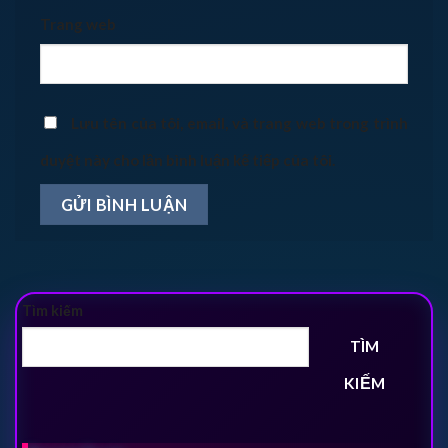
Trang web
Lưu tên của tôi, email, và trang web trong trình
duyệt này cho lần bình luận kế tiếp của tôi.
Tìm kiếm
TÌM
KIẾM