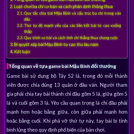
Luật chơi ba chi cơ bản và cách phân định thắng thua
Quy tắc chia bài Mậu Binh và cấu trúc ba chi trong ván
đấu
Thứ tự độ mạnh yếu của các liên kết bài từ cao xuống
thấp
Quy trình so bài và cách tính chi thắng thua chung cuộc
Bí quyết xếp bài Mậu Binh từ cao thủ lâu năm
Kết luận
Tổng quan về tựa game bài Mậu Binh đổi thưởng
Game bài sử dụng bộ Tây 52 lá, trong đó mỗi thành
viên được chia đúng 13 quân ở đầu ván. Người tham
gia phải chia tay bài thành chi đầu gồm 5 lá, giữa gồm 5
lá và cuối gồm 3 lá. Yêu cầu quan trọng là chi đầu phải
mạnh hơn hoặc bằng giữa, còn giữa phải mạnh hơn
hoặc bằng cuối. Khi phá vỡ thứ tự này, tay bài bị tính
binh lủng theo quy định phổ biến của bàn chơi.