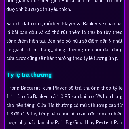
đơn giản và dễ hiểu giúp Baccarat trở thành trò chơi
được nhiều cược thủ yêu thích.
Sau khi đặt cược, mỗi bên Player và Banker sẽ nhận hai
lá bài ban đầu và có thể rút thêm lá thứ ba tùy theo
tổng điểm hiện tại. Bên nào sở hữu số điểm gần 9 nhất
sẽ giành chiến thắng, đồng thời người chơi đặt đúng
cửa cược cũng sẽ nhận thưởng theo tỷ lệ tương ứng.
Tỷ lệ trả thưởng
Trong Baccarat, cửa Player sẽ trả thưởng theo tỷ lệ
1:1, còn cửa Banker trả 1:0.95 sau khi trừ 5% hoa hồng
cho nền tảng. Cửa Tie thường có mức thưởng cao từ
1:8 đến 1:9 tùy từng bàn chơi, bên cạnh đó còn có nhiều
cược phụ hấp dẫn như Pair, Big/Small hay Perfect Pair