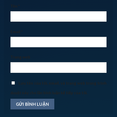
Tên
*
Email
*
Trang web
Lưu tên của tôi, email, và trang web trong trình
duyệt này cho lần bình luận kế tiếp của tôi.