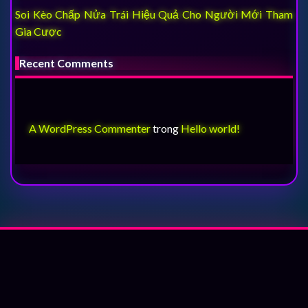
Soi Kèo Chấp Nửa Trái Hiệu Quả Cho Người Mới Tham
Gia Cược
Recent Comments
A WordPress Commenter
trong
Hello world!